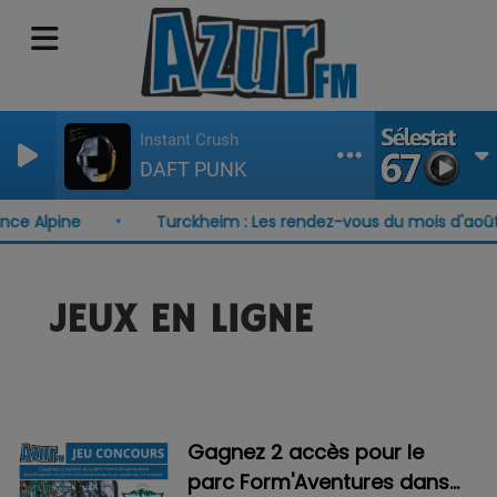
Instant Crush
DAFT PUNK
nce Alpine
Turckheim : Les rendez-vous du mois d'août
JEUX EN LIGNE
Gagnez 2 accès pour le
parc Form'Aventures dans