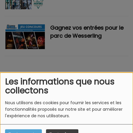
la vallée de Munster
Gagnez vos entrées pour le
parc de Wesserling
Les informations que nous
L'Equipe Azur FM
collectons
Nous utilisons des cookies pour fournir les services et les
fonctionnalités proposés sur notre site et pour améliorer
l'expérience de nos utilisateurs.