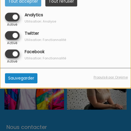
Tout accepter
Tout refuser
Analytics
Utilisation: Analyse
Activé
Twitter
Utilisation: Fonctionnalité
Activé
Facebook
Utilisation: Fonctionnalité
Activé
Propulsé par Orejime
Sauvegarder
Nous contacter