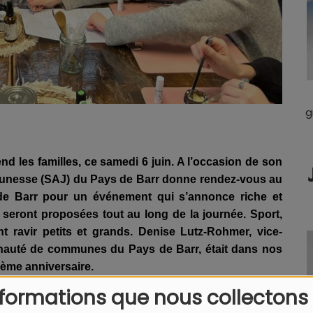
g
end les familles, ce samedi 6 juin. A l’occasion de son
Jeunesse (SAJ) du Pays de Barr donne rendez-vous au
de Barr pour un événement qui s’annonce riche et
 seront proposées tout au long de la journée. Sport,
t ravir petits et grands. Denise Lutz-Rohmer, vice-
nauté de communes du Pays de Barr, était dans nos
ième anniversaire.
nformations que nous collectons