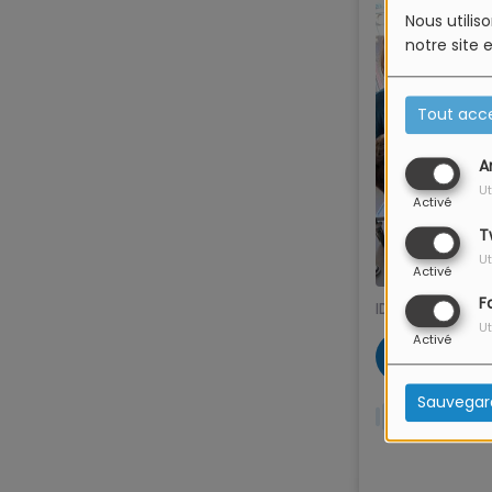
Nous utilis
notre site 
Tout acc
A
Ut
Activé
T
Ut
Activé
F
Ut
Activé
Sauvegar