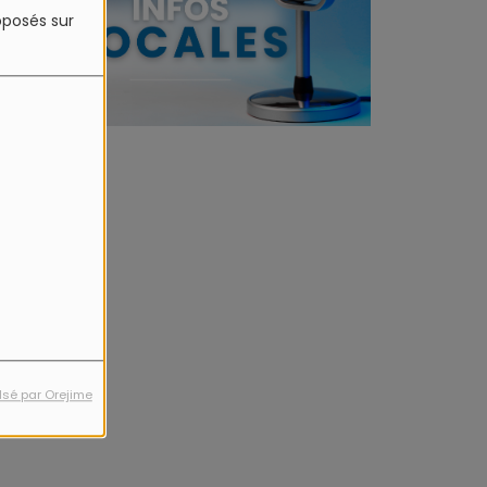
roposés sur
lsé par Orejime