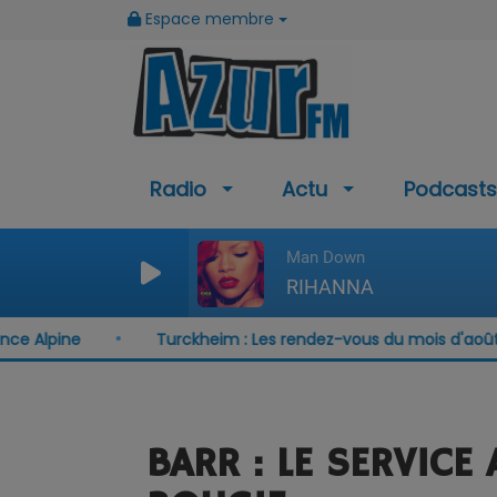
Espace membre
Radio
Actu
Podcasts
Man Down
RIHANNA
ne
Turckheim : Les rendez-vous du mois d'août
BARR : LE SERVICE