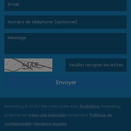
(L’email est obligatoire. )
(Le message est obligatoire. )
(Captcha invalide. )
Envoyer
RadioKing © 2026 | Site radio créé avec
RadioKing
. RadioKing
propose de
créer une webradio
facilement.
Politique de
confidentialité
|
Mentions légales