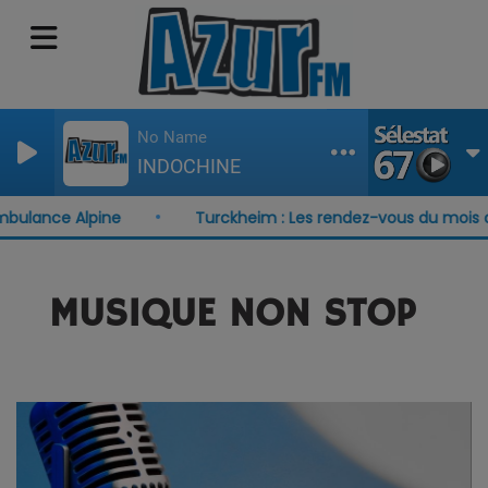
No Name
INDOCHINE
bulance Alpine
Turckheim : Les rendez-vous du mois d'
MUSIQUE NON STOP