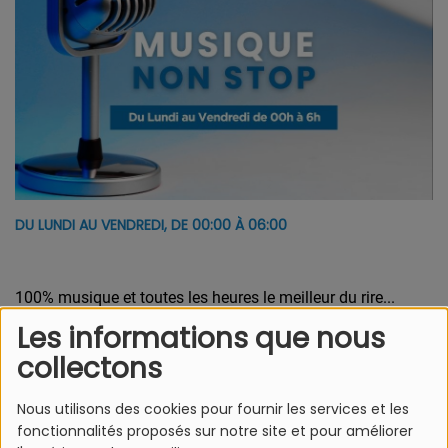
DU LUNDI AU VENDREDI, DE 00:00 À 06:00
100% musique et toutes les heures le meilleur du rire...
Les informations que nous
collectons
Nous utilisons des cookies pour fournir les services et les
L'Equipe Azur FM
fonctionnalités proposés sur notre site et pour améliorer