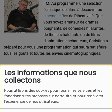
FM. Au programme, une sélection
éclectique de films à découvrir au
cinéma le Rex
de Ribeauvillé. Que
vous soyez amateur de drames
poignants, de comédies hilarantes,
de thrillers haletants ou de films
d'animation enchanteurs, Christian a
préparé pour vous une programmation qui saura satisfaire
tous les goûts et toutes les envies cinématographiques.
Les informations que nous
collectons
L'Equipe Azur FM
Nous utilisons des cookies pour fournir les services et les
fonctionnalités proposés sur notre site et pour améliorer
l'expérience de nos utilisateurs.