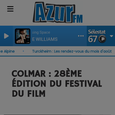
Advertising Space
ROBBIE WILLIAMS
pine
Turckheim : Les rendez-vous du mois d'août
COLMAR : 28ÈME
ÉDITION DU FESTIVAL
DU FILM