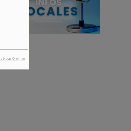
lsé par Orejime