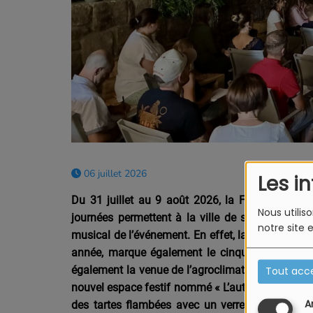
06 juillet 2026
Les i
Du 31 juillet au 9 août 2026, la Foire aux vin
Nous utilis
journées permettent à la ville de se transformer
notre site 
musical de l’événement.
En effet, la gastronomie
année, marque également le cinquantième annive
également la venue de l’agroclimatologue Serge
Tout acc
nouvel espace festif nommé « L’autre côté » sera 
A
des tartes flambées avec un verre à la main, t