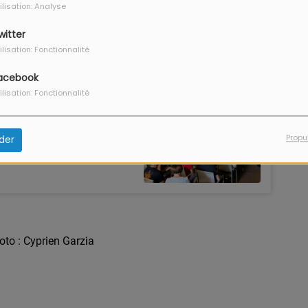
ilisation: Analyse
witter
ilisation: Fonctionnalité
acebook
ilisation: Fonctionnalité
Propu
der
hoto : Cyprien Garzia