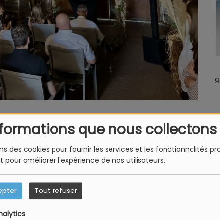
g
nformations que nous collectons
s se déroule au parc des expositions de Colmar. Ces dix
ons des cookies pour fournir les services et les fonctionnalités p
 et de rassembler les visiteurs, bien au-delà de l’aspect
et pour améliorer l'expérience de nos utilisateurs.
 et le climat sont mis à l’honneur pour cette édition. Cette
rsaire de l’appellation « Crémant d’Alsace ». Il y aura
 Zaka, évoquant le problème des vendanges précoces.
Un
epter
Tout refuser
inauguré. Cet espace permet, à la belle étoile, de déguster
nalytics
out en profitant en musique.
Les précisions de Nicolas