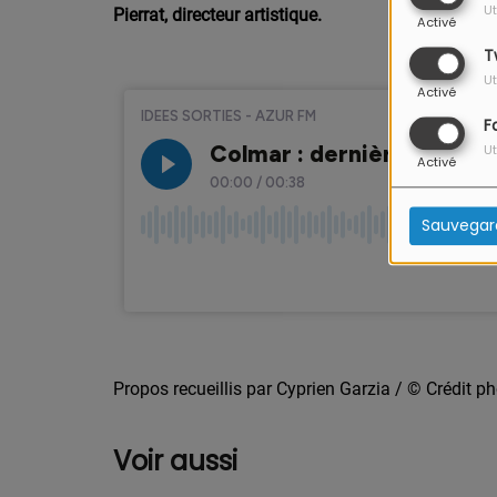
Ut
Pierrat, directeur artistique.
Activé
T
Ut
Activé
F
Ut
Activé
Sauvegar
Propos recueillis par Cyprien Garzia / © Crédit p
Voir aussi