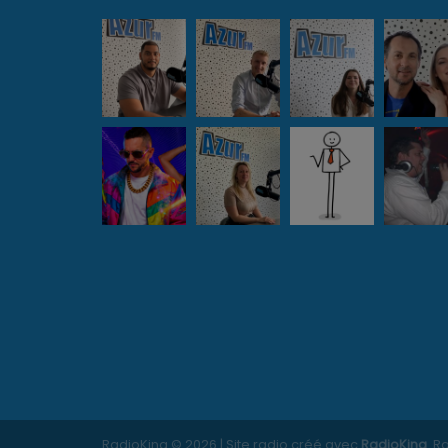
RadioKing © 2026 | Site radio créé avec
RadioKing
. 