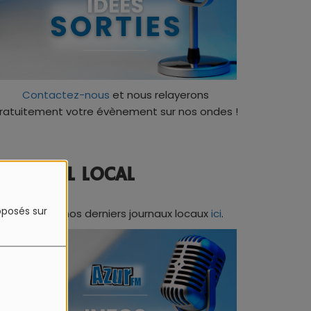
Contactez-nous
et nous relayerons
ratuitement votre évènement sur nos ondes !
JOURNAL LOCAL
roposés sur
Retrouvez nos derniers journaux locaux
ici
.