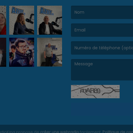
(Le nom est obligatoire. )
(L’email est obligatoire. )
(Le message est obligatoire. )
RadioKing propose de
créer une webradio
facilement.
Politique de con