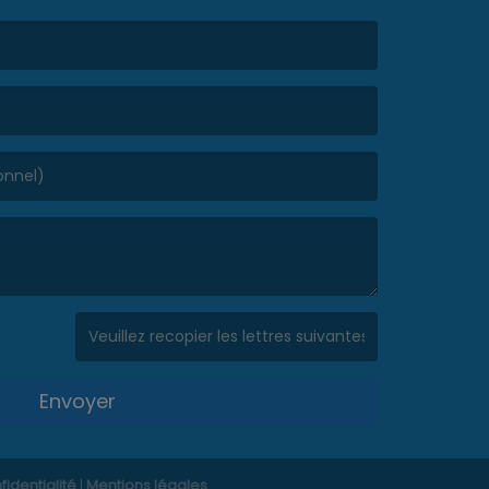
(Captcha invalide. )
Envoyer
fidentialité
|
Mentions légales