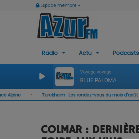
Espace membre
Radio
Actu
Podcasts
Voyage voyage
BLUE PALOMA
ine
Turckheim : Les rendez-vous du mois d'août
COLMAR : DERNIÈRE