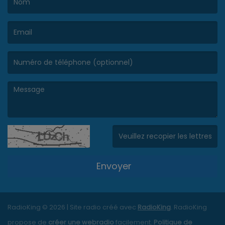
(Le nom est obligatoire. )
(L’email est obligatoire. )
(Le message est obligatoire. )
(Captcha invalide. )
Envoyer
RadioKing © 2026 | Site radio créé avec
RadioKing
. RadioKing
propose de
créer une webradio
facilement.
Politique de