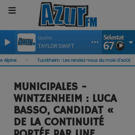
Opalite
TAYLOR SWIFT
pine
Turckheim : Les rendez-vous du mois d'août
MUNICIPALES -
WINTZENHEIM : LUCA
BASSO, CANDIDAT «
DE LA CONTINUITÉ
PORTÉE PAR UNE