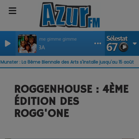
Gimme gimme gimme
ABBA
ster : La 8ème Biennale des Arts s'installe jusqu'au 15 août
ROGGENHOUSE : 4ÈME
ÉDITION DES
ROGG'ONE