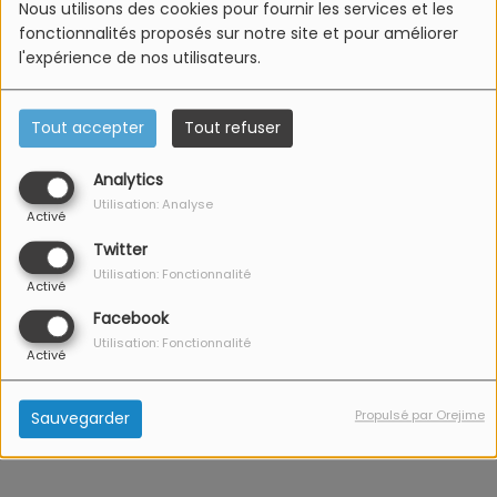
Nous utilisons des cookies pour fournir les services et les
Propos recueillis par Anaïs Follenius / © Crédit photo :
fonctionnalités proposés sur notre site et pour améliorer
Document remis
l'expérience de nos utilisateurs.
Voir aussi
Tout accepter
Tout refuser
Analytics
Utilisation: Analyse
Activé
Twitter
Utilisation: Fonctionnalité
Activé
Facebook
Mittlach : Visites
Turckheim : Les
Utilisation: Fonctionnalité
Activé
guidées du Musée de
rendez-vous du mois
l'Ambulance Alpine
d'août
Propulsé par Orejime
Sauvegarder