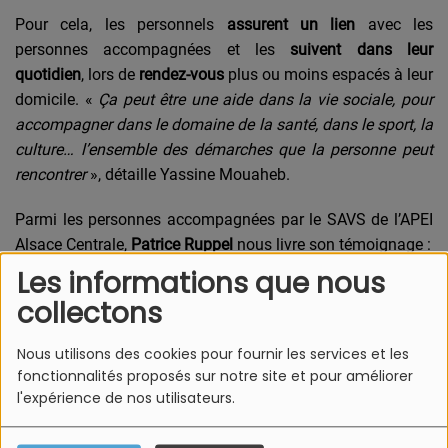
Pour cela, les personnels
assurent un lien
avec les
personnes accompagnées et les
suivent
dans leur
quotidien
, lors de
rendez-vous
plus ou moins espacés à leur
domicile. «
Ça peut être une aide dans la vie sociale, pour
accompagner dans le domaine de la santé, dans le sport, la
culture… l’ensemble des démarches que la personne peut
rencontrer
», détaille Yassine Mouaheb.
Parmi les personnes accompagnées par le SAVS de l’APEI
Alsace Centrale,
Patrice Ruppel
nous livre son témoignage :
Les informations que nous
collectons
Nous utilisons des cookies pour fournir les services et les
fonctionnalités proposés sur notre site et pour améliorer
l'expérience de nos utilisateurs.