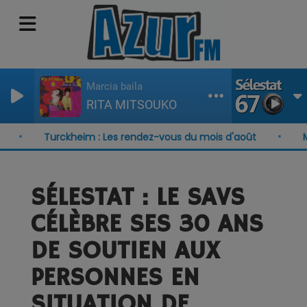
Marcia baila
RITA MITSOUKO
Turckheim : Les rendez-vous du mois d'août
Munste
SÉLESTAT : LE SAVS
CÉLÈBRE SES 30 ANS
DE SOUTIEN AUX
PERSONNES EN
SITUATION DE