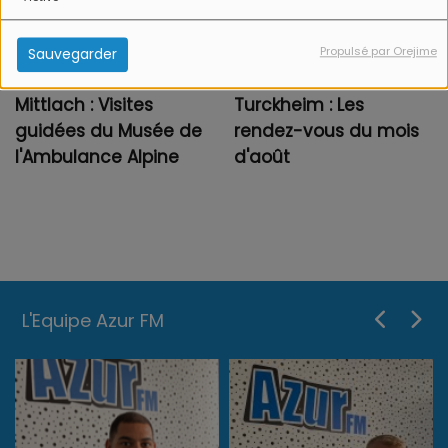
Propulsé par Orejime
Sauvegarder
Mittlach : Visites
Turckheim : Les
guidées du Musée de
rendez-vous du mois
l'Ambulance Alpine
d'août
L'Equipe Azur FM