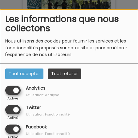
Les informations que nous
collectons
Les
jeudis 11 et vendredis 12 juin
, découvrez
«
Romance
assassine
»
à 20h. Ensuite, il sera possible de profiter
Nous utilisons des cookies pour fournir les services et les
d'
ateliers d'improvisation
, animés par
Flavien Reppert
,
fonctionnalités proposés sur notre site et pour améliorer
comédien, improvisateur et metteur en scène du Théâtre de
l'expérience de nos utilisateurs.
l'Oignon.
Tout accepter
Tout refuser
Propos recueillis par Anaïs Follenius / © Crédit photo :
Analytics
Anaïs Follenius
Utilisation: Analyse
Activé
Twitter
Voir aussi
Utilisation: Fonctionnalité
Activé
Facebook
Utilisation: Fonctionnalité
Activé