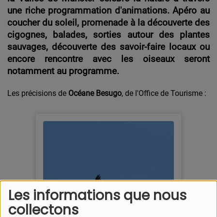
une riche programmation d'animations. Apéro au
coucher du soleil, promenade à la découverte des
cigognes, balades, sorties autour des plantes
sauvages, découverte des savoir-faire locaux ou
encore rencontre avec les oiseaux seront
notamment au programme.
Les précisions de
Océane Besugo
, de l'Office de Tourisme :
Les informations que nous
collectons