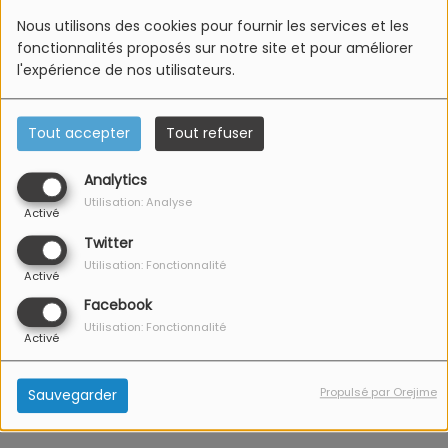
Nous utilisons des cookies pour fournir les services et les
fonctionnalités proposés sur notre site et pour améliorer
Propos recueillis par Anaïs Follenius / © Crédit photo :
l'expérience de nos utilisateurs.
Document remis
Tout accepter
Tout refuser
Voir aussi
Analytics
Utilisation: Analyse
Activé
Twitter
Utilisation: Fonctionnalité
Activé
Facebook
Utilisation: Fonctionnalité
Mittlach : Visites
Turckheim : Les
Activé
guidées du Musée de
rendez-vous du mois
l'Ambulance Alpine
d'août
Propulsé par Orejime
Sauvegarder