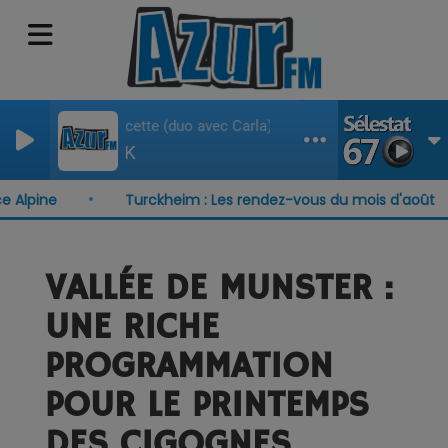
La recette (duo avec Carla)
JECK
Alpine
Turckheim : Les rendez-vous du mois d'août
VALLÉE DE MUNSTER :
UNE RICHE
PROGRAMMATION
POUR LE PRINTEMPS
DES CIGOGNES