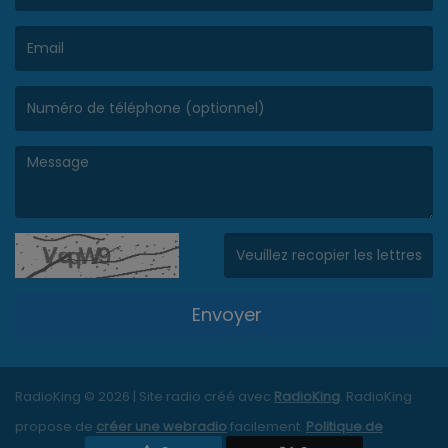
(Le nom est obligatoire. )
(L’email est obligatoire. )
(Le message est obligatoire. )
(Captcha invalide. )
Envoyer
RadioKing © 2026 | Site radio créé avec
RadioKing
. RadioKing
propose de
créer une webradio
facilement.
Politique de