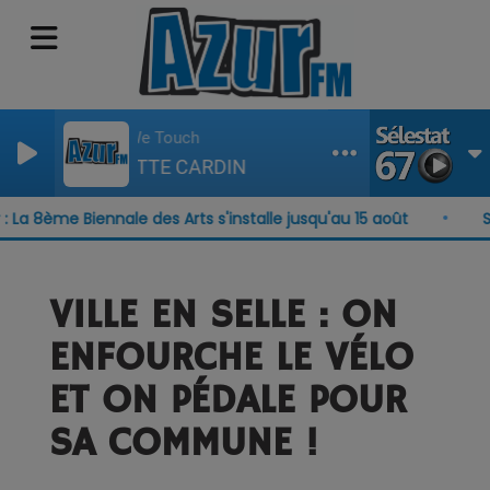
The Way We Touch
CHARLOTTE CARDIN
 8ème Biennale des Arts s'installe jusqu'au 15 août
Séle
VILLE EN SELLE : ON
ENFOURCHE LE VÉLO
ET ON PÉDALE POUR
SA COMMUNE !