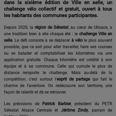
dans la sixi
è
me édition de Ville en s
elle, un
challenge v
élo collectif et gratuit, ouvert à tous
les habitants des communes participantes.
Depuis 2020, la
région de Sélestat
, au cœur de l'Alsace, a
une tradition bien à elle chaque été : le
challenge Ville en
s
elle
.
Le défi consiste à se dé
placer
à vélo
le plus souvent
possible, que ce soit pour aller travailler, faire ses courses
ou se balader et comptabiliser les kilom
è
tres via une
application gratuite. Chaque kilom
è
tre est crédité à
son
équipe et à sa commune. Celle qui cumule le plus de
distance remporte le challenge.
Mais au-delà
de la
comp
étition, c'est surtout l'
esprit de partage
qui fait le
charme de l'aventure. On redécouvre son territoire, une
façon de ralentir et de se retrouver.
Les précisions de
Patrick Barbier
, président du PETR
Sélestat Alsace Centrale et
Jérôme Zindy
, parrain de