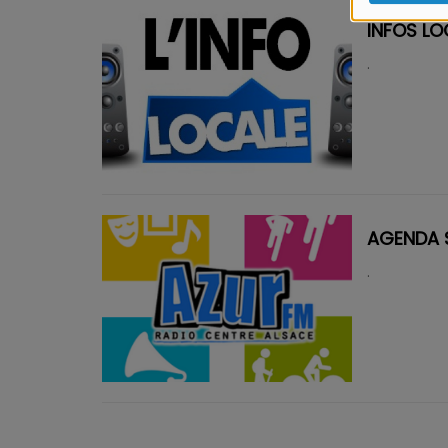
INFOS LO
.
AGENDA 
.