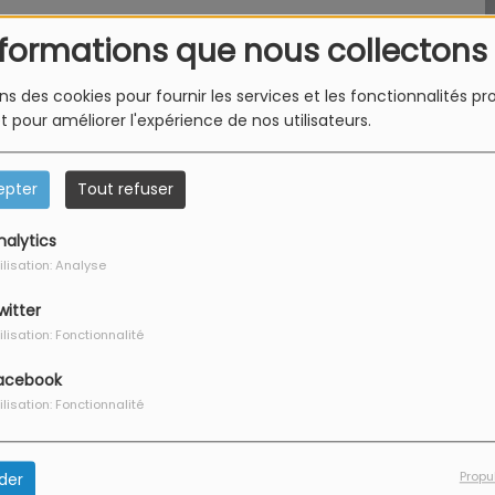
nformations que nous collectons
orties Nord Alsace
ons des cookies pour fournir les services et les fonctionnalités p
et pour améliorer l'expérience de nos utilisateurs.
g
epter
Tout refuser
nalytics
ilisation: Analyse
D CO
witter
ilisation: Fonctionnalité
acebook
ilisation: Fonctionnalité
Propu
der