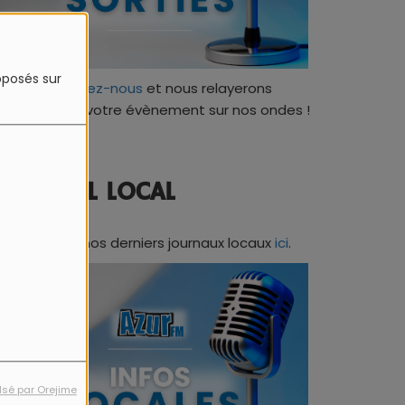
roposés sur
Contactez-nous
et nous relayerons
ratuitement votre évènement sur nos ondes !
JOURNAL LOCAL
Retrouvez nos derniers journaux locaux
ici
.
lsé par Orejime