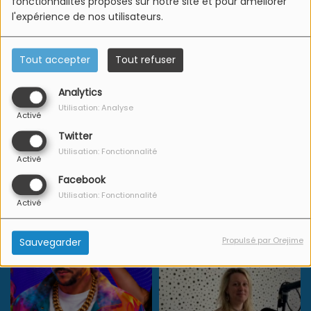
fonctionnalités proposés sur notre site et pour améliorer
L'Equipe Azur FM
l'expérience de nos utilisateurs.
Tout accepter
Tout refuser
Analytics
Utilisation: Analyse
Activé
Twitter
Utilisation: Fonctionnalité
Activé
Facebook
Utilisation: Fonctionnalité
Activé
Propulsé par Orejime
Sauvegarder