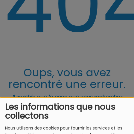
40
Oups, vous avez
rencontré une erreur.
Il semble que la page que vous recherchez
n’existe plus.
Les informations que nous
collectons
Nous utilisons des cookies pour fournir les services et les