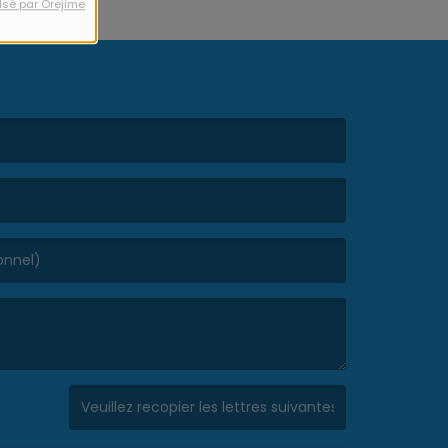
lsé par Orejime
(Captcha invalide. )