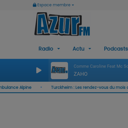
Espace membre
Radio
Actu
Podcasts
Comme Caroline Feat Mc So
ZAHO
bulance Alpine
Turckheim : Les rendez-vous du mois d'