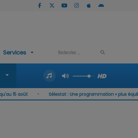
Services
u'au 15 août
Sélestat : Une programmation « plus équil