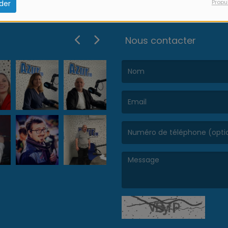
Propu
der
Nous contacter
(Le nom est obligatoire. )
(L’email est obligatoire. )
(Le message est obligatoire. )