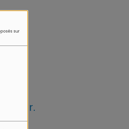
4
roposés sur
erreur.
s.