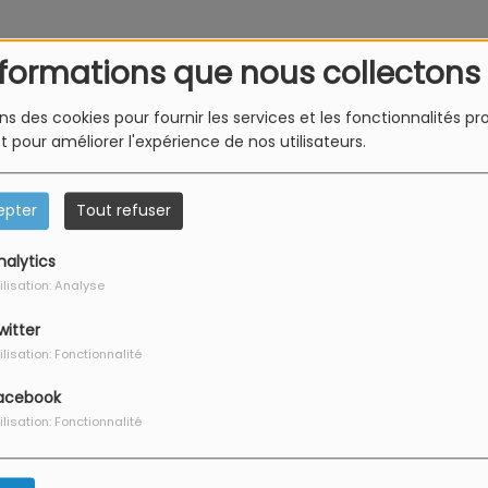
40
nformations que nous collectons
ons des cookies pour fournir les services et les fonctionnalités p
et pour améliorer l'expérience de nos utilisateurs.
epter
Tout refuser
nalytics
ilisation: Analyse
witter
ilisation: Fonctionnalité
vous avez rencontré une 
acebook
ilisation: Fonctionnalité
l semble que la page que vous recherchez n’existe plu