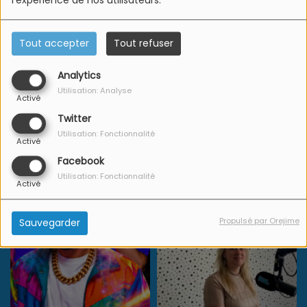
l'expérience de nos utilisateurs.
Tout accepter
Tout refuser
Analytics
Utilisation: Analyse
Activé
Twitter
Utilisation: Fonctionnalité
Activé
Facebook
Utilisation: Fonctionnalité
Activé
Propulsé par Orejime
Sauvegarder