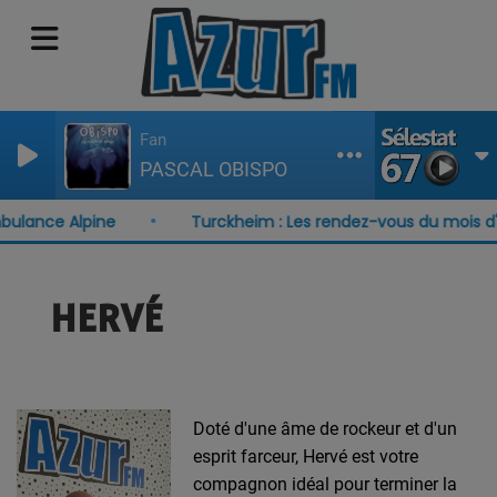
Fan
PASCAL OBISPO
bulance Alpine
Turckheim : Les rendez-vous du mois d'
HERVÉ
Doté d'une âme de rockeur et d'un
esprit farceur, Hervé est votre
compagnon idéal pour terminer la