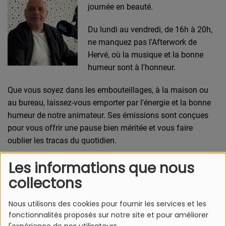
journée en beauté.
Du lundi au vendredi, de 16h à 20h,
ne manquez pas l'Afterwork de
Hervé, où la musique et la bonne
humeur sont à l'honneur.
Que vous soyez dans les embouteillages, à la maison ou
au bureau, laissez-vous emporter par l'énergie et la bonne
humeur de notre animateur. Ses émissions sont conçues
pour vous offrir une pause bien méritée et vous faire
oublier les tracas du quotidien.
Les informations que nous
collectons
Nous utilisons des cookies pour fournir les services et les
L'Equipe Azur FM
fonctionnalités proposés sur notre site et pour améliorer